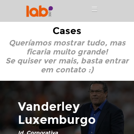
Cases
Queríamos mostrar tudo, mas
ficaria muito grande!
Se quiser ver mais, basta entrar
em
contato
:)
Vanderley
Luxemburgo
Id. Corporativa